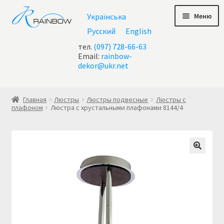
Перейти
Перейти
Меню
Українська
к
к
навигации
содержимому
Русский
English
тел.
(097) 728-66-63
Email:
rainbow-
dekor@ukr.net
Главная
Главная
Люстры
Люстры подвесные
Люстры с
плафоном
Люстра с хрустальными плафонами 8144/4
Акции
Все люстры
Контакты
Корзина
Корзина