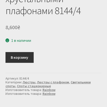
плафонами 8144/4
8,600
₴
1 в наличии
Количество
В корзину
товара
Люстра
с
хрустальными
плафонами
Артикул:
8144/4
8144/4
Категории:
Люстры
,
Люстры с плафоном
,
Светильники
споты
,
Споты стационарные
Изготововитель товара:
Rainbow
Изготововитель товара:
Rainbow