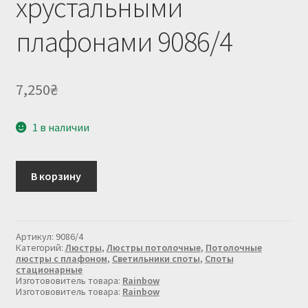
хрустальными
плафонами 9086/4
7,250
₴
1 в наличии
Количество
В корзину
товара
Люстра
потолочная
с
хрустальными
Артикул:
9086/4
плафонами
Категорий:
Люстры
,
Люстры потолочные
,
Потолочные
9086/4
люстры с плафоном
,
Светильники споты
,
Споты
стационарные
Изготововитель товара:
Rainbow
Изготововитель товара:
Rainbow