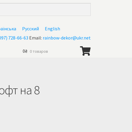
раїнська
Русский
English
097) 728-66-63
Email:
rainbow-dekor@ukr.net
0
₴
0 товаров
нас
офт на 8