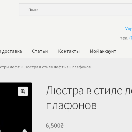
Ук
тел.
(
и доставка
Статьи
Контакты
Мой аккаунт
ина
Корзина
Купить люстру в Украине
Магазин
Мой аккаунт
О 
стры лофт
Люстра в стиле лофт на 8 плафонов
Люстра в стиле л
плафонов
6,500
₴