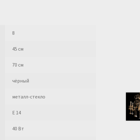
8
45 см
70 см
чёрный
металл-стекло
E 14
40 Вт