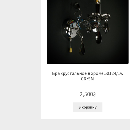
Бра хрустальное в хроме 50124/1w
CR/SM
2,500
₴
В корзину