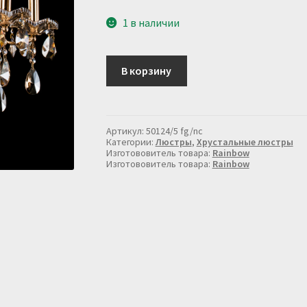
1 в наличии
Количество
В корзину
товара
Люстра
хрустальная
в
золоте,
Артикул:
50124/5 fg/nc
с
Категории:
Люстры
,
Хрустальные люстры
медовой
Изготововитель товара:
Rainbow
Изготововитель товара:
Rainbow
подвеской
50124/5
FG/NC