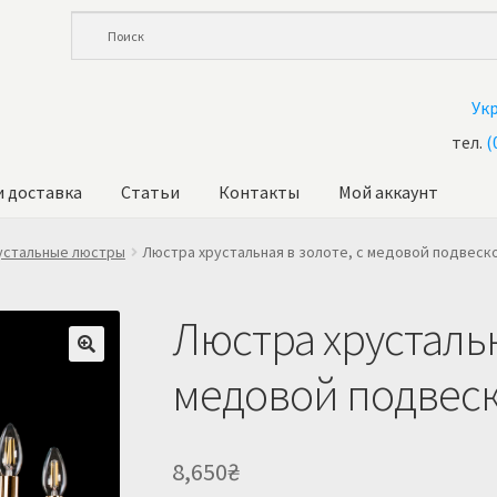
Ук
тел.
(
и доставка
Статьи
Контакты
Мой аккаунт
ина
Корзина
Купить люстру в Украине
Магазин
Мой аккаунт
О 
устальные люстры
Люстра хрустальная в золоте, с медовой подвеско
Люстра хрустальн
медовой подвеск
8,650
₴