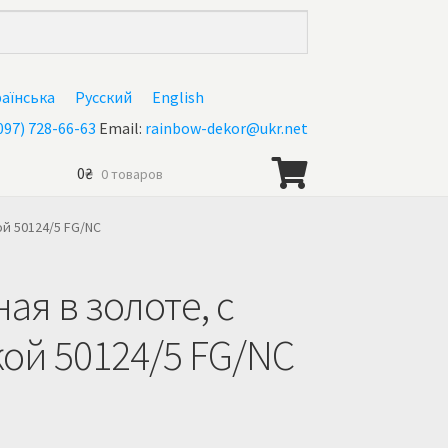
раїнська
Русский
English
097) 728-66-63
Email:
rainbow-dekor@ukr.net
0
₴
0 товаров
нас
й 50124/5 FG/NC
ая в золоте, с
ой 50124/5 FG/NC