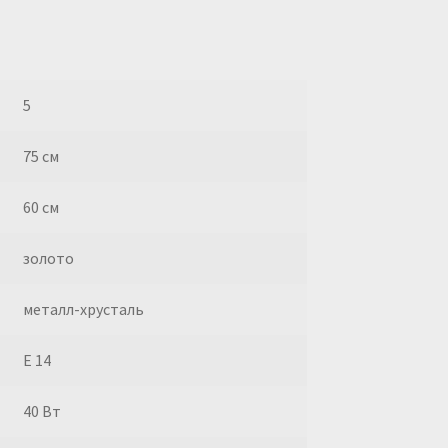
5
75 см
60 см
золото
металл-хрусталь
E 14
40 Вт