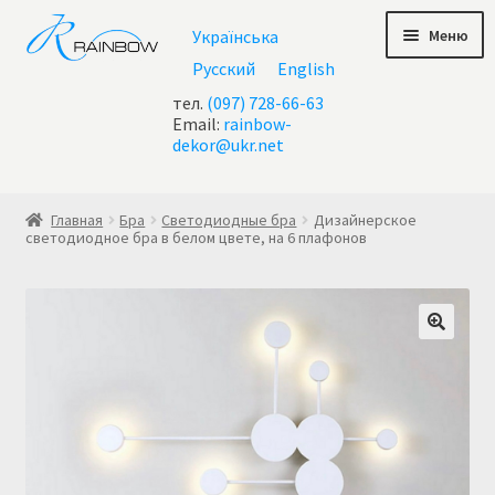
Перейти
Перейти
Меню
Українська
к
к
навигации
содержимому
Русский
English
тел.
(097) 728-66-63
Email:
rainbow-
dekor@ukr.net
Главная
Главная
Бра
Светодиодные бра
Дизайнерское
светодиодное бра в белом цвете, на 6 плафонов
Акции
Все люстры
Контакты
Корзина
Корзина