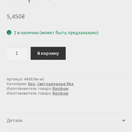
5,450
₴
2 в наличии (может быть предзаказано)
Количество
В корзину
товара
Дизайнерское
светодиодное
бра
в
Артикул:
4438/6w wt
белом
Категории:
Бра
,
Светодиодные бра
цвете,
Изготововитель товара:
Rainbow
Изготововитель товара:
Rainbow
на
6
плафонов
Детали