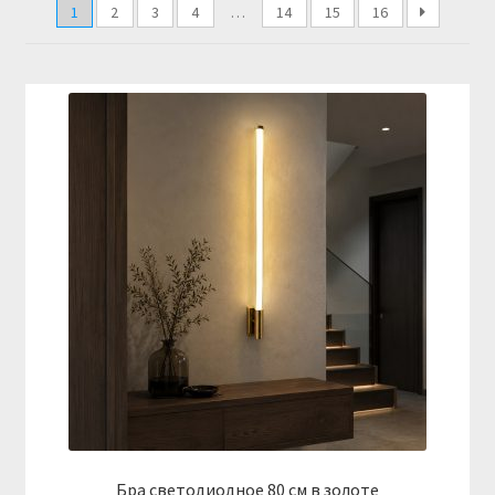
1
2
3
4
…
14
15
16
Купить люстру в Украине
Магазин
Мой аккаунт
О нас
Оплата и доставка
Оформление заказа
Бра светодиодное 80 см в золоте