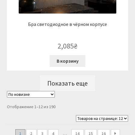
Бра светодиодное в чёрном корпусе
2,085
₴
В корзину
Показать еще
Сортировка:
Отображение 1–12 из 190
самые
недавние
1
2
3
4
…
14
15
16