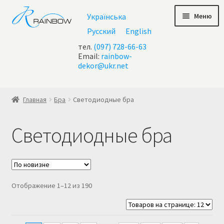
Перейти
Перейти
Меню
Українська
к
к
навигации
содержимому
Русский
English
тел.
(097) 728-66-63
Email:
rainbow-
dekor@ukr.net
Главная
Главная
Бра
Светодиодные бра
Акции
Светодиодные бра
Все люстры
Контакты
Сортировка:
Отображение 1–12 из 190
Корзина
самые
недавние
Корзина