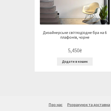
Дизайнерське світлодіодне бра на 6
плафонів, чорне
5,450
₴
Додати в кошик
Про нас
Розрахунок та доставка