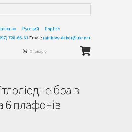
раїнська
Русский
English
097) 728-66-63
Email:
rainbow-dekor@ukr.net
0
₴
0 товарів
тлодіодне бра в
а 6 плафонів