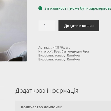
2 в наявності (може бути зарезервов
Дизайнерське
Додати в кошик
світлодіодне
бра
в
білому
кольорі,
Артикул:
4438/6w wt
на
Категорії:
Бра
,
Світлодіодні бра
6
Виробник товару:
Rainbow
Виробник товару:
Rainbow
плафонів
кількість
Додаткова інформація
Количество лампочек