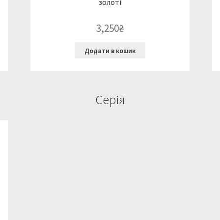
золоті
3,250
₴
Додати в кошик
Серія