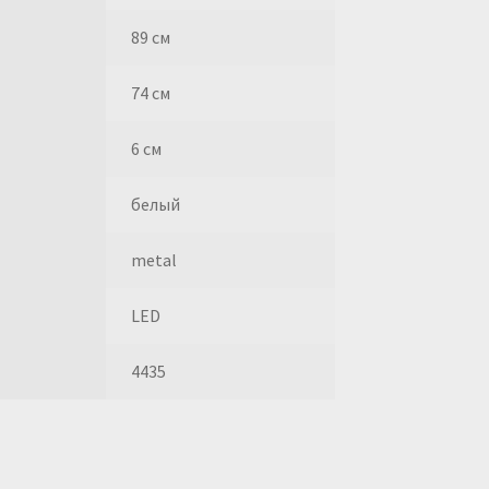
89 см
74 см
6 см
белый
metal
LED
4435