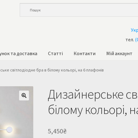
Ук
тел.
(
унок та доставка
Статті
Контакти
Мій аккаунт
и
Кошик
Купити люстру в Україна
Мій аккаунт
Магазин
ьке світлодіодне бра в білому кольорі, на 6 плафонів
та доставка
Усi люстри
Дизайнерське сві
білому кольорі, н
5,450
₴