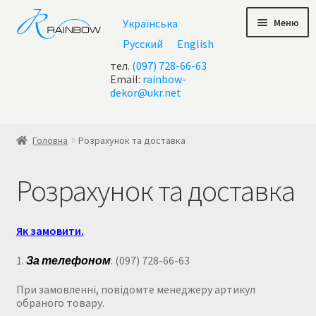
Перейти
Перейти
Меню
Українська
до
до
навігації
контенту
Русский
English
тел.
(097) 728-66-63
Email:
rainbow-
dekor@ukr.net
Головна
Головна
Розрахунок та доставка
Checkout
Розрахунок та доставка
test geo ip
Як замовити.
Акції
1.
За телефоном
: (097) 728-66-63
Контакти
При замовленні, повідомте менеджеру артикул
Кошик
обраного товару.