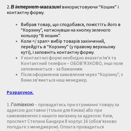
Купити люстру в Україна
2.
В інтернет-магазині
використовуючи “Кошик” і
контактну форму.
Мій аккаунт
Вибрав товар, що сподобався, помістіть його в
“Корзину”, натиснувши на кнопку зеленого
Магазин
кольору “В кошик”.
Коли </ span> вибір товарів закінчений,
перейдіть в “Корзину” (у правому верхньому
Політика повернення
куті), і заповніть контактну форму.
У контактної формі необхідно вказати Ім’я та
Про нас
Контактний телефон – ОБОВ’ЯЗКОВО, інші поля
заповнюються – за бажанням.
Після оформлення замовлення через “Корзину”, з
Розрахунок та доставка
Вами зв’яжеться наш менеджер.
Усi люстри
Розрахунок.
1.
Готівкою
–
провадитись при отриманні товару за
адресою доставки (тільки для Києва) або при
самовивезенні з нашого магазину за адресою: Київ,
проспект Степана Бандери 8 корпус 16 (обов’язково
погодьте з менеджером).
Оплата провадиться