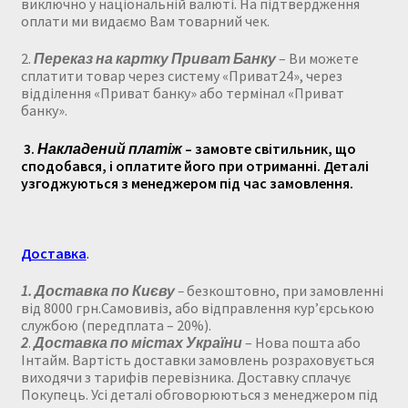
виключно у національній валюті. На підтвердження
оплати ми видаємо Вам товарний чек
.
2.
Переказ на картку Приват Банку
– Ви можете
сплатити товар через систему «Приват24», через
відділення «Приват банку» або термінал «Приват
банку».
3.
Накладений платіж
– замовте світильник, що
сподобався, і оплатите його при отриманні.
Деталі
узгоджуються з менеджером під час замовлення.
Доставка
.
1.
Доставка по Києву
–
безкоштовно, при замовленні
від 8000 грн.
Самовивіз, або відправлення кур’єрською
службою (передплата – 20%).
2
.
Доставка по містах України
– Нова пошта або
Інтайм. Вартість доставки замовлень розраховується
виходячи з тарифів перевізника.
Доставку сплачує
Покупець.
Усі деталі обговорюються з менеджером під