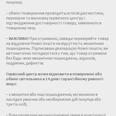
покупки;
– обмін і повернення проводиться після діагностики,
перевірки та висновку сервісного центру і
підтвердження достовірності товару, заявленого в
товарному чеку.
–
ВАЖЛИВО!
При отриманні, завжди перевіряйте товар
на відділенні Нової пошти на відсутність механічних
пошкоджень. Підписавши декларацію Нової пошти, ви
автоматично погоджуєтеся з тим, що товар отримали
без будь-яких механічних пошкоджень, відколів,
подряпин, дефектів.
Сервісний центр може відмовити в поверненні або
обміні світильника в 14 днів і гарантійному ремонті
якщо:
– є механічні або інші пошкодження, які виникли в
наслідок умисних або необережних дій покупця або
третіх осіб;
– були проведені несанкціоновані зміни в конструкції