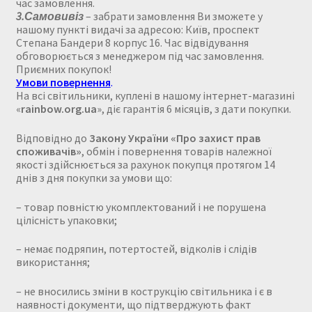
час замовлення.
3.
С
амовиві
з
– забрати замовлення Ви зможете у
нашому пункті видачі за адресою: Київ, проспект
Степана Бандери 8 корпус 16. Час відвідування
обговорюється з менеджером під час замовлення.
Приємних покупок!
Умови повернення
.
На всі світильники, куплені в нашому інтернет-магазині
«
rainbow.org.ua
», діє гарантія 6 місяців, з дати покупки.
Відповідно до
Закону України «Про захист прав
споживачів»
, обмін і повернення товарів належної
якості здійснюється за рахунок покупця протягом 14
днів з дня покупки за умови що:
– товар повністю укомплектований і не порушена
цілісність упаковки;
– немає подряпин, потертостей, відколів і слідів
використання;
– не вносились зміни в кострукцію світильника і є в
наявності документи, що підтверджують факт