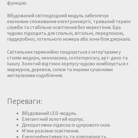
функцію.
Вбудований світлодіодний модуль забезпечує
економне споживання електроенергії, тривалий термін
служби та стабільне освітлення без мерехтіння. Бра
чудово підходить для спальні, вітальні, передпокою,
гардеробної, готельного номера або зони біля дзеркала.
Світильник гармонійно поєднується з інтер’єрами у
стилях модерн, неокласика, contemporary, арт-деко та
luxury. Золотий відтінок корпусу чудово комбінується з
мармуром, деревом, склом та іншими сучасними
матеріалами оздоблення.
Переваги:
Вбудований LED-модуль.
Елегантний золотий корпус.
Декоративна підвіска із цукрового скла.
М’яке розсіяне освітлення.
Енергоефективність та довговічність.