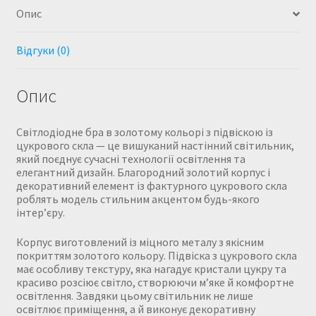
Опис
Відгуки (0)
Опис
Світлодіодне бра в золотому кольорі з підвіскою із
цукрового скла — це вишуканий настінний світильник,
який поєднує сучасні технології освітлення та
елегантний дизайн. Благородний золотий корпус і
декоративний елемент із фактурного цукрового скла
роблять модель стильним акцентом будь-якого
інтер’єру.
Корпус виготовлений із міцного металу з якісним
покриттям золотого кольору. Підвіска з цукрового скла
має особливу текстуру, яка нагадує кристали цукру та
красиво розсіює світло, створюючи м’яке й комфортне
освітлення. Завдяки цьому світильник не лише
освітлює приміщення, а й виконує декоративну