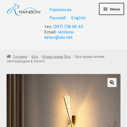
Перейти
Перейти
Меню
Українська
до
до
навігації
контенту
Русский
English
тел.
(097) 728-66-63
Email:
rainbow-
dekor@ukr.net
Головна
Головна
Бра
Кришталеві бра
Бра кришталеве
світлодіодне в золоті
Checkout
test geo ip
Акції
Контакти
Кошик