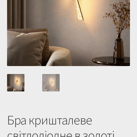
Купити люстру в Україна
Мій аккаунт
Магазин
Політика повернення
Про нас
Розрахунок та доставка
Усi люстри
Бра кришталеве
світлодіодне в золоті