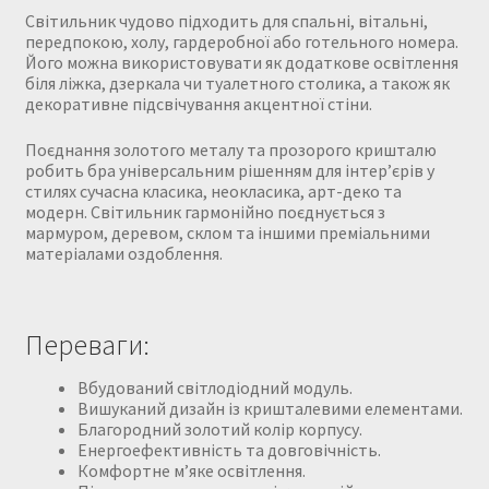
Світильник чудово підходить для спальні, вітальні,
передпокою, холу, гардеробної або готельного номера.
Його можна використовувати як додаткове освітлення
біля ліжка, дзеркала чи туалетного столика, а також як
декоративне підсвічування акцентної стіни.
Поєднання золотого металу та прозорого кришталю
робить бра універсальним рішенням для інтер’єрів у
стилях сучасна класика, неокласика, арт-деко та
модерн. Світильник гармонійно поєднується з
мармуром, деревом, склом та іншими преміальними
матеріалами оздоблення.
Переваги:
Вбудований світлодіодний модуль.
Вишуканий дизайн із кришталевими елементами.
Благородний золотий колір корпусу.
Енергоефективність та довговічність.
Комфортне м’яке освітлення.