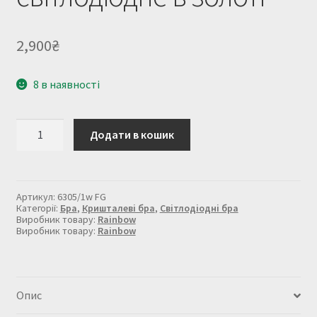
2,900
₴
8 в наявності
Бра
Додати в кошик
кришталеве
світлодіодне
в
золоті
кількість
Артикул:
6305/1w FG
Категорії:
Бра
,
Кришталеві бра
,
Світлодіодні бра
Виробник товару:
Rainbow
Виробник товару:
Rainbow
Опис