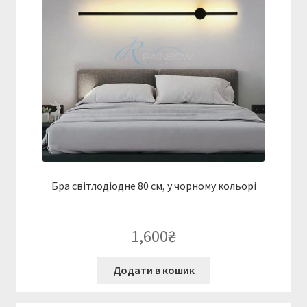
Бра світлодіодне 80 см, у чорному кольорі
1,600
₴
Додати в кошик