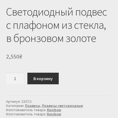
Светодиодный подвес
с плафоном из стекла,
в бронзовом золоте
2,550
₴
Количество
В корзину
товара
Светодиодный
подвес
с
плафоном
Артикул:
2337/1
из
Категории:
Подвесы
,
Подвесы светодиодные
стекла,
Изготововитель товара:
Rainbow
Изготововитель товара:
Rainbow
в