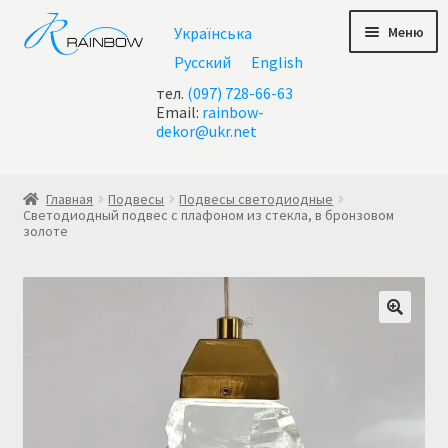
Перейти
Перейти
Меню
Українська
к
к
навигации
содержимому
Русский
English
тел.
(097) 728-66-63
Email:
rainbow-
dekor@ukr.net
Главная
Главная
Подвесы
Подвесы светодиодные
Светодиодный подвес с плафоном из стекла, в бронзовом
золоте
Акции
Все люстры
Контакты
Корзина
Корзина