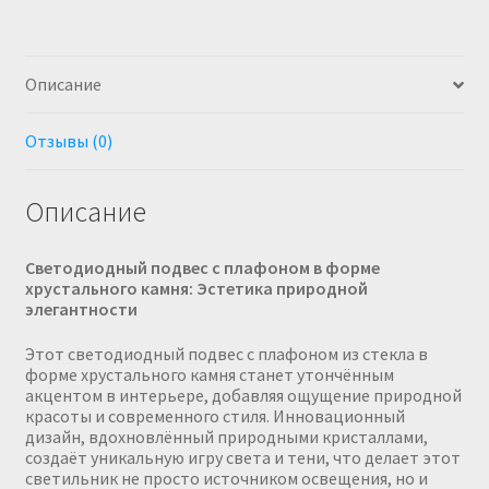
бронзовом
золоте
Описание
Отзывы (0)
Описание
Светодиодный подвес с плафоном в форме
хрустального камня: Эстетика природной
элегантности
Этот светодиодный подвес с плафоном из стекла в
форме хрустального камня станет утончённым
акцентом в интерьере, добавляя ощущение природной
красоты и современного стиля. Инновационный
дизайн, вдохновлённый природными кристаллами,
создаёт уникальную игру света и тени, что делает этот
светильник не просто источником освещения, но и