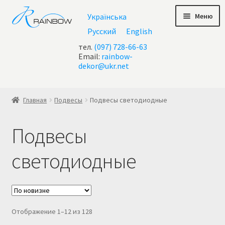
Перейти
Перейти
Меню
Українська
к
к
навигации
содержимому
Русский
English
тел.
(097) 728-66-63
Email:
rainbow-
dekor@ukr.net
Главная
Главная
Подвесы
Подвесы светодиодные
Акции
Подвесы
Все люстры
светодиодные
Контакты
Корзина
Сортировка:
Отображение 1–12 из 128
Корзина
самые