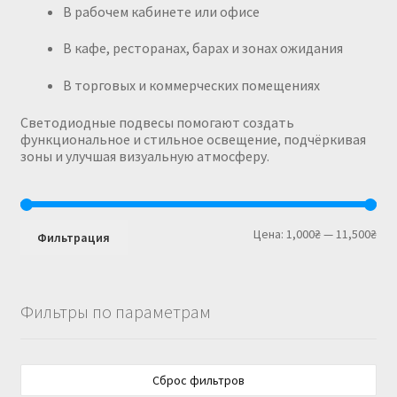
В рабочем кабинете или офисе
В кафе, ресторанах, барах и зонах ожидания
В торговых и коммерческих помещениях
Светодиодные подвесы помогают создать
функциональное и стильное освещение, подчёркивая
зоны и улучшая визуальную атмосферу.
Мин
Мак
Цена:
1,000₴
—
11,500₴
Фильтрация
цен
цен
Фильтры по параметрам
Сброс фильтров