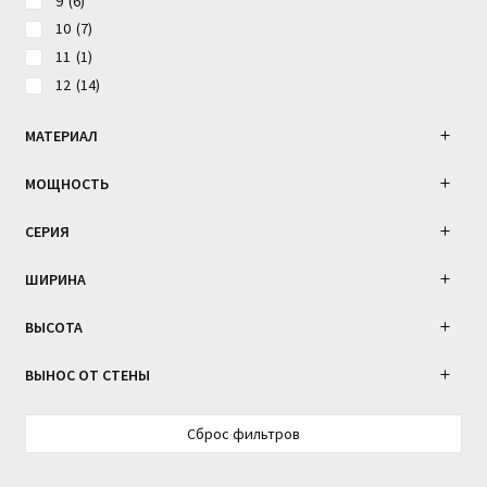
9
(6)
10
(7)
11
(1)
12
(14)
13
(2)
МАТЕРИАЛ
15
(2)
16
(9)
МОЩНОСТЬ
17
(2)
18
(2)
СЕРИЯ
19
(2)
ШИРИНА
21
(3)
27
(1)
ВЫСОТА
28
(1)
38
(1)
ВЫНОС ОТ СТЕНЫ
47
(2)
92
(1)
Сброс фильтров