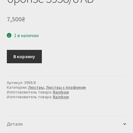
7,500
₴
1 в наличии
Количество
В корзину
товара
Люстра
с
плафонами
в
Артикул:
3958/8
бронзе
Категории:
Люстры
,
Люстры с плафоном
3958/8
Изготововитель товара:
Rainbow
Изготововитель товара:
Rainbow
AB
Детали