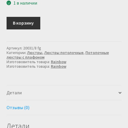
1 в наличии
Количество
В корзину
товара
Люстра
потолочная
в
золоте
Артикул:
20031/8 fg
20031/8
Категории:
Люстры
,
Люстры потолочные
,
Потолочные
FG
люстры с плафоном
Изготововитель товара:
Rainbow
Изготововитель товара:
Rainbow
Детали
Отзывы (0)
Детали