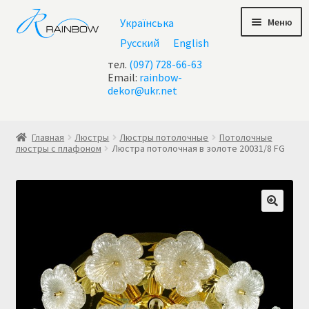
Перейти
Перейти
Меню
Українська
к
к
навигации
содержимому
Русский
English
тел.
(097) 728-66-63
Email:
rainbow-
dekor@ukr.net
Главная
Главная
Люстры
Люстры потолочные
Потолочные
люстры с плафоном
Люстра потолочная в золоте 20031/8 FG
Акции
Все люстры
Контакты
Корзина
Корзина