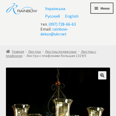
Перейти
Перейти
Меню
Українська
к
к
навигации
содержимому
Русский
English
тел.
(097) 728-66-63
Email:
rainbow-
dekor@ukr.net
Главная
Главная
Люстры
Люстры подвесные
Люстры с
плафоном
Люстра с плафонами большая 1319/5
Акции
Все люстры
Контакты
Корзина
Корзина