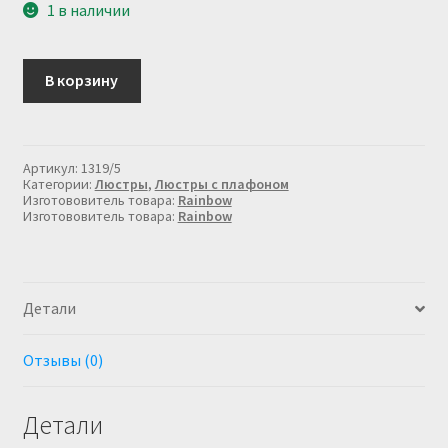
1 в наличии
Количество
В корзину
товара
Люстра
с
плафонами
большая
Артикул:
1319/5
1319/5
Категории:
Люстры
,
Люстры с плафоном
Изготововитель товара:
Rainbow
Изготововитель товара:
Rainbow
Детали
Отзывы (0)
Детали