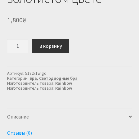
1,800
₴
Количество
В корзину
товара
Бра
светодиодное
в
золотистом
Артикул:
5182/1w gd
цвете
Категории:
Бра
,
Светодиодные бра
Изготововитель товара:
Rainbow
Изготововитель товара:
Rainbow
Описание
Отзывы (0)