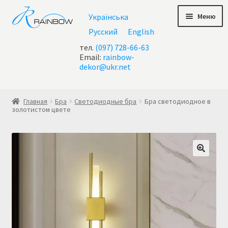
Перейти
Перейти
Меню
Українська
к
к
навигации
содержимому
Русский
English
тел.
(097) 728-66-63
Email:
rainbow-
dekor@ukr.net
Главная
Главная
Бра
Светодиодные бра
Бра светодиодное в
золотистом цвете
Акции
Все люстры
Контакты
Корзина
Корзина