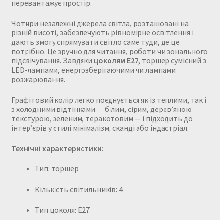
перевантажує простір.
Чотири незалежні джерела світла, розташовані на
різній висоті, забезпечують рівномірне освітлення і
дають змогу спрямувати світло саме туди, де це
потрібно. Це зручно для читання, роботи чи зонального
підсвічування. Завдяки
цоколям E27
, торшер сумісний з
LED-лампами, енергозберігаючими чи лампами
розжарювання.
Графітовий колір легко поєднується як із теплими, так і
з холодними відтінками — білим, сірим, дерев’яною
текстурою, зеленим, теракотовим — і підходить до
інтер’єрів у стилі мінімалізм, сканді або індастріал.
Технічні характеристики:
Тип: торшер
Кількість світильників: 4
Тип цоколя: E27