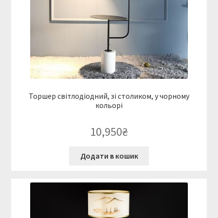
Торшер світлодіодний, зі столиком, у чорному
кольорі
10,950
₴
Додати в кошик