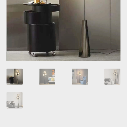
Купити люстру в Україна
Мій аккаунт
Магазин
Політика повернення
Про нас
Розрахунок та доставка
Усi люстри