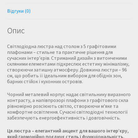
Відгуки (0)
Опис
Світлодіодна люстра над столом з 5 графітовими
плафонами – стильне та практичне рішення для
сучасних інтер’єрів. Стриманий дизайн з витонченими
скляними елементами підкреслює естетику мінімалізму,
створюючи затишну атмосферу. Довжина люстри – 96
см, що робить її ідеальним вибором для обідніх зон,
барних стійок і кухонних островів.
Чорний металевий корпус надає світильнику виразного
контрасту, а напівпрозорі плафони з графітового скла
рівномірно розсіюють світло, створюючи м’яке та
комфортне освітлення. Сучасні світлодіодні технології
забезпечують енергоефективність і довговічність.
Ця люстра – елегантний акцент для вашого інтер’єру,
який гармонійно поєднує стиль і функціональність.