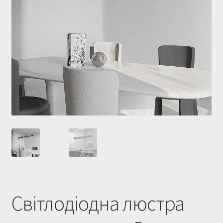
Купити люстру в Україна
Мій аккаунт
Магазин
Політика повернення
Про нас
Розрахунок та доставка
Усi люстри
Світлодіодна люстра