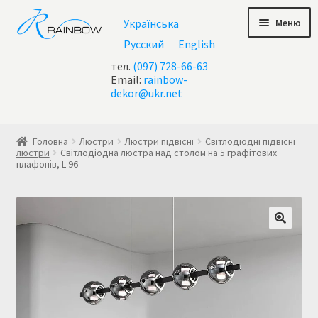
Перейти
Перейти
Меню
Українська
до
до
навігації
контенту
Русский
English
тел.
(097) 728-66-63
Email:
rainbow-
dekor@ukr.net
Головна
Головна
Люстри
Люстри підвісні
Світлодіодні підвісні
люстри
Світлодіодна люстра над столом на 5 графітових
плафонів, L 96
Checkout
test geo ip
Акції
Контакти
Кошик