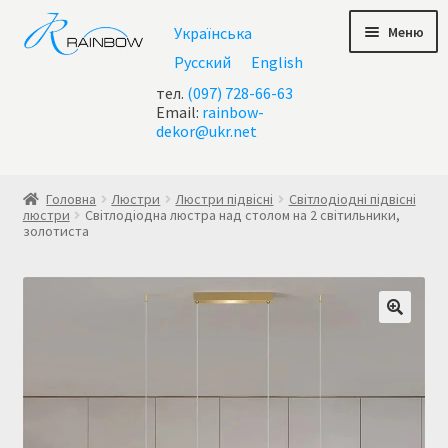
Перейти
Перейти
Меню
Українська
до
до
навігації
контенту
Русский
English
тел.
(097) 728-66-63
Email:
rainbow-
dekor@ukr.net
Головна
Головна
Люстри
Люстри підвісні
Світлодіодні підвісні
люстри
Світлодіодна люстра над столом на 2 світильники,
золотиста
Checkout
test geo ip
Акції
Контакти
Кошик