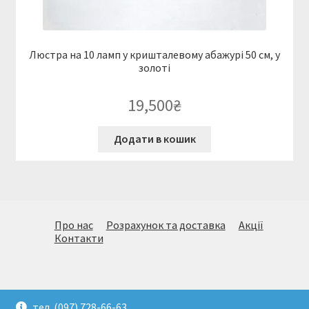
Люстра на 10 ламп у кришталевому абажурі 50 см, у
золоті
19,500
₴
Додати в кошик
Про нас
Розрахунок та доставка
Акції
Контакти
© Величезний вибір стильних світильників. Підбір,
тел. (097) 728-66-63
доставка і монтаж. (097)728-66-63. Київ 2026