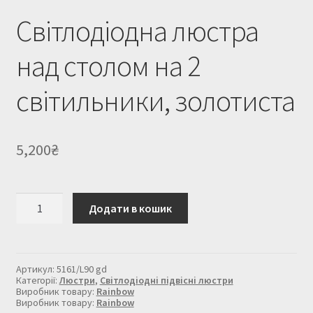
Світлодіодна люстра
над столом на 2
світильники, золотиста
5,200
₴
Світлодіодна
Додати в кошик
люстра
над
столом
на
2
Артикул:
5161/L90 gd
світильники,
Категорії:
Люстри
,
Світлодіодні підвісні люстри
золотиста
Виробник товару:
Rainbow
Виробник товару:
Rainbow
кількість