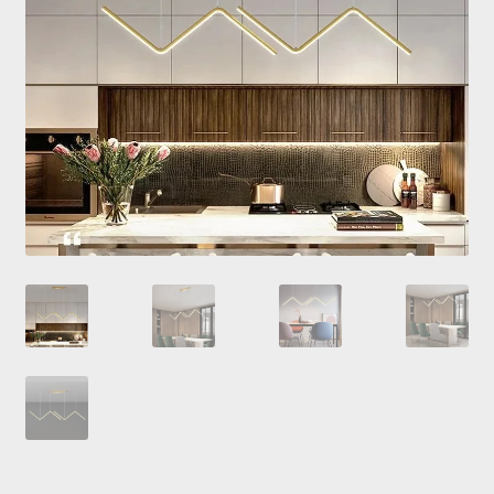
Купити люстру в Україна
Мій аккаунт
Магазин
Політика повернення
Про нас
Розрахунок та доставка
Усi люстри