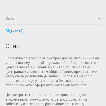
Опис
Відгуки (0)
Опис
Елегантна світлодіодна люстра з двома світильниками
у золотистому кольорі — ідеальний вибір для тих, хто
цінує стиль та вишуканість в інтер’єрі. Вона стане
центральним елементом обідньої зони, привертаючи
увагу своїм розкішним дизайном. Золотистий колір
надає люстрі відчуття тепла та благородства,
створюючи атмосферу затишку та елегантності.
Ця люстра не тільки прикрашає приміщення, але й
виконує практичну функцію: світлодіодні лампи
забезпечують яскраве, рівномірне освітлення,