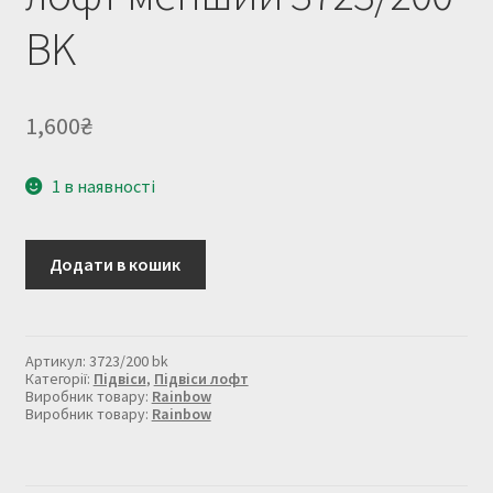
BK
1,600
₴
1 в наявності
Підвіс
Додати в кошик
із
металу
в
стилі
лофт
Артикул:
3723/200 bk
менший
Категорії:
Підвіси
,
Підвіси лофт
3723/200
Виробник товару:
Rainbow
Виробник товару:
Rainbow
BK
кількість