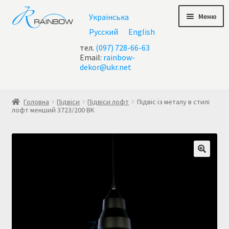
Перейти
Перейти
Меню
Українська
до
до
навігації
контенту
Русский
English
тел.
(097) 728-66-63
Email:
rainbow-
dekor@ukr.net
Головна
Головна
Підвіси
Підвіси лофт
Підвіс із металу в стилі
лофт менший 3723/200 BK
Checkout
test geo ip
Акції
Контакти
Кошик