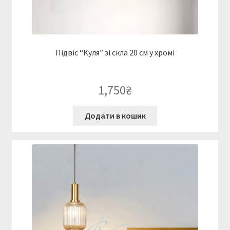
Підвіс “Куля” зі скла 20 см у хромі
1,750
₴
Додати в кошик