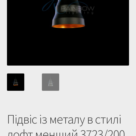
Купити люстру в Україна
Мій аккаунт
Магазин
Політика повернення
Про нас
Розрахунок та доставка
Усi люстри
Підвіс із металу в стилі
лофт менший 3723/200