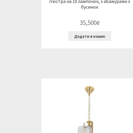
Люстра на 10 лампочок, з абажурами з
бусинок
35,500
₴
Додати в кошик