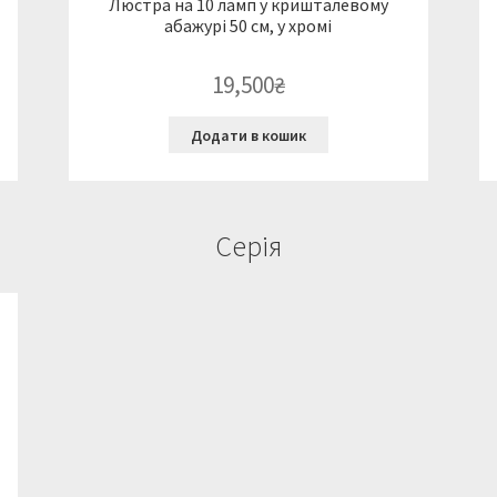
Люстра на 10 ламп у кришталевому
абажурі 50 см, у хромі
19,500
₴
Додати в кошик
Серія