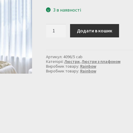
3 в наявності
Люстра
Додати в кошик
на
5
плафонів,
у
бронзовому
Артикул:
4096/5 cab
золоті
Категорії:
Люстри
,
Люстри з плафоном
кількість
Виробник товару:
Rainbow
Виробник товару:
Rainbow