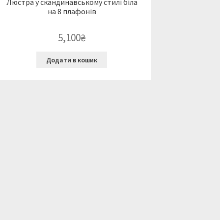
Люстра у скандинавському стилі біла
на 8 плафонів
5,100
₴
Додати в кошик