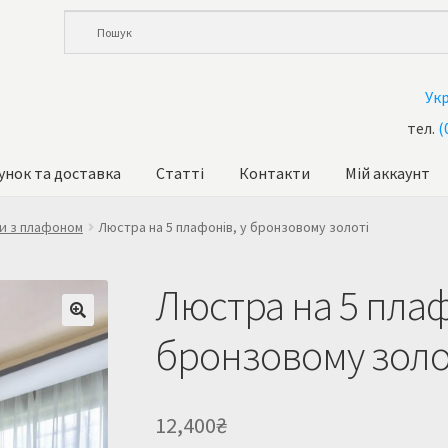
Ук
тел.
(
унок та доставка
Статті
Контакти
Мій аккаунт
и
Кошик
Купити люстру в Україна
Мій аккаунт
Магазин
и з плафоном
Люстра на 5 плафонів, у бронзовому золоті
та доставка
Усi люстри
Люстра на 5 плаф
бронзовому золо
12,400
₴