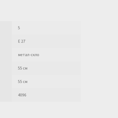
5
E 27
метал-скло
55 см
55 см
4096