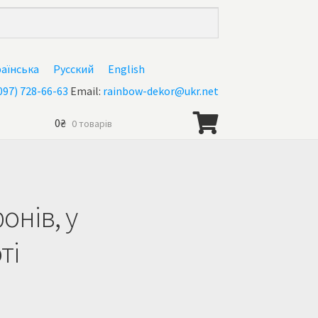
раїнська
Русский
English
097) 728-66-63
Email:
rainbow-dekor@ukr.net
0
₴
0 товарів
онів, у
ті