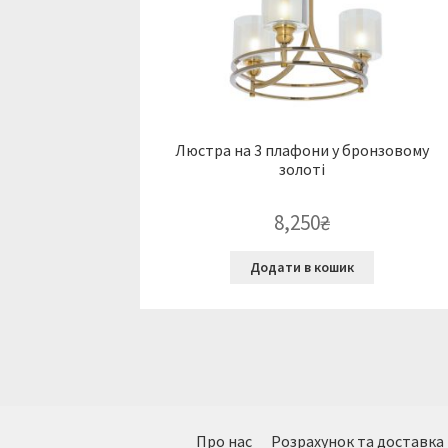
Люстра на 3 плафони у бронзовому
золоті
8,250
₴
Додати в кошик
Про нас
Розрахунок та доставка