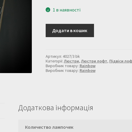
1 в наявності
Люстра
Додати в кошик
з
металу
в
чорному
кольорі
Артикул:
4027/3 bk
4027/3
Категорії:
Люстри
,
Люстри лофт
,
Підвіси ло
BK
Виробник товару:
Rainbow
Виробник товару:
Rainbow
кількість
Додаткова інформація
Количество лампочек