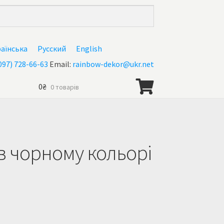
раїнська
Русский
English
097) 728-66-63
Email:
rainbow-dekor@ukr.net
0
₴
0 товарів
в чорному кольорі