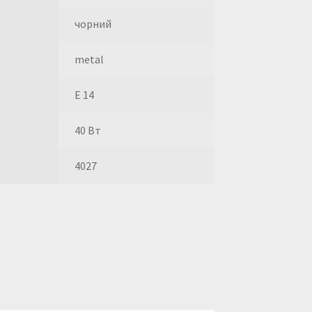
чорний
metal
E 14
40 Вт
4027