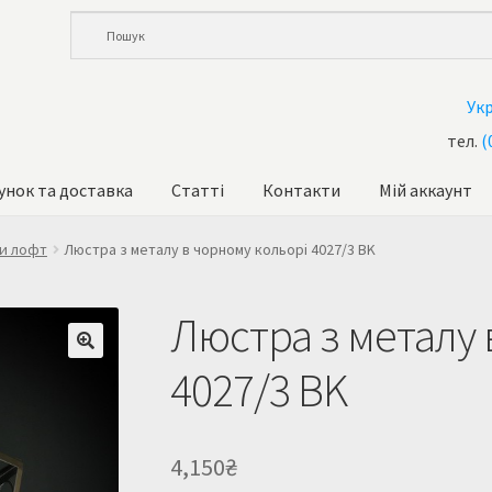
Ук
тел.
(
унок та доставка
Статті
Контакти
Мій аккаунт
и
Кошик
Купити люстру в Україна
Мій аккаунт
Магазин
и лофт
Люстра з металу в чорному кольорі 4027/3 BK
та доставка
Усi люстри
Люстра з металу 
4027/3 BK
4,150
₴