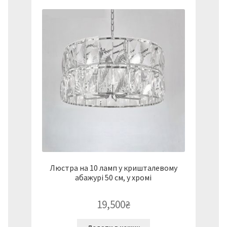
Люстра на 10 ламп у кришталевому
абажурі 50 см, у хромі
19,500
₴