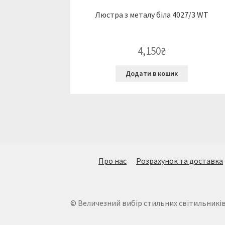
Люстра з металу біла 4027/3 WT
4,150
₴
Додати в кошик
Про нас
Розрахунок та доставка
© Величезний вибір стильних світильників. 