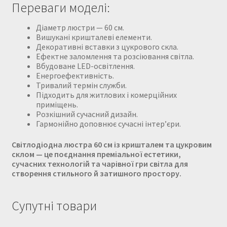
Переваги моделі:
Діаметр люстри — 60 см.
Вишукані кришталеві елементи.
Декоративні вставки з цукрового скла.
Ефектне заломлення та розсіювання світла.
Вбудоване LED-освітлення.
Енергоефективність.
Тривалий термін служби.
Підходить для житлових і комерційних
приміщень.
Розкішний сучасний дизайн.
Гармонійно доповнює сучасні інтер’єри.
Світлодіодна люстра 60 см із кришталем та цукровим
склом — це поєднання преміальної естетики,
сучасних технологій та чарівної гри світла для
створення стильного й затишного простору.
Супутні товари