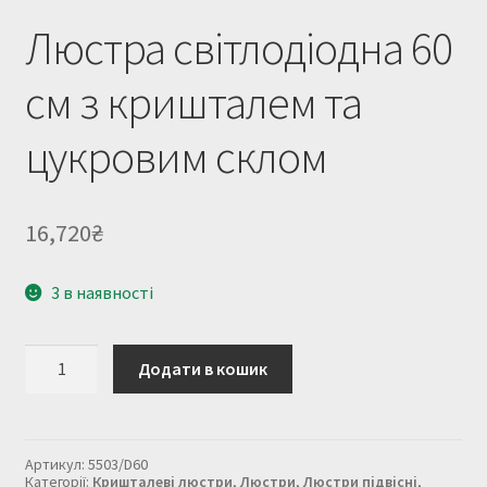
Люстра світлодіодна 60
см з кришталем та
цукровим склом
16,720
₴
3 в наявності
Люстра
Додати в кошик
світлодіодна
60
см
з
кришталем
Артикул:
5503/D60
та
Категорії:
Кришталеві люстри
,
Люстри
,
Люстри підвісні
,