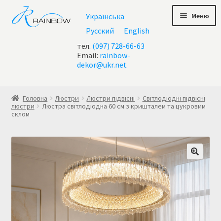
Перейти
Перейти
Меню
Українська
до
до
навігації
контенту
Русский
English
тел.
(097) 728-66-63
Email:
rainbow-
dekor@ukr.net
Головна
Головна
Люстри
Люстри підвісні
Світлодіодні підвісні
люстри
Люстра світлодіодна 60 см з кришталем та цукровим
склом
Checkout
test geo ip
Акції
Контакти
Кошик