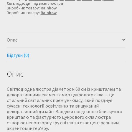
цукровим
Світлодіодні підвісні люстри
Виробник товару:
Rainbow
склом
Виробник товару:
Rainbow
кількість
Опис
Відгуки (0)
Опис
Світлодіодна люстра діаметром 60 см із кришталем та
декоративними елементами з цукрового скла — це
стильний світильник преміум-класу, який поєднує
сучасні технології освітлення та вишуканий
декоративний дизайн. Завдяки поєднанню блискучого
кришталю та фактурного цукрового скла люстра
створює неповторну гру світла та стає центральним
акцентом інтер’єру.