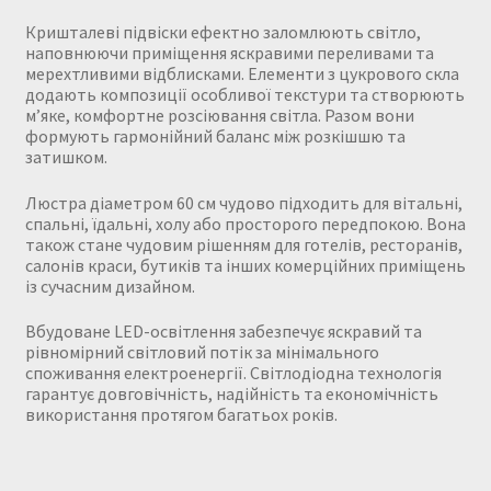
Кришталеві підвіски ефектно заломлюють світло,
наповнюючи приміщення яскравими переливами та
мерехтливими відблисками. Елементи з цукрового скла
додають композиції особливої текстури та створюють
м’яке, комфортне розсіювання світла. Разом вони
формують гармонійний баланс між розкішшю та
затишком.
Люстра діаметром 60 см чудово підходить для вітальні,
спальні, їдальні, холу або просторого передпокою. Вона
також стане чудовим рішенням для готелів, ресторанів,
салонів краси, бутиків та інших комерційних приміщень
із сучасним дизайном.
Вбудоване LED-освітлення забезпечує яскравий та
рівномірний світловий потік за мінімального
споживання електроенергії. Світлодіодна технологія
гарантує довговічність, надійність та економічність
використання протягом багатьох років.