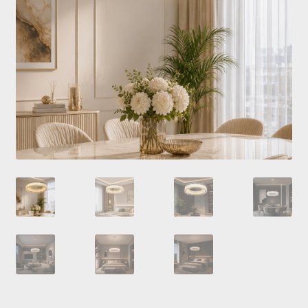
Купити люстру в Україна
Мій аккаунт
Магазин
Політика повернення
Про нас
Розрахунок та доставка
Усi люстри