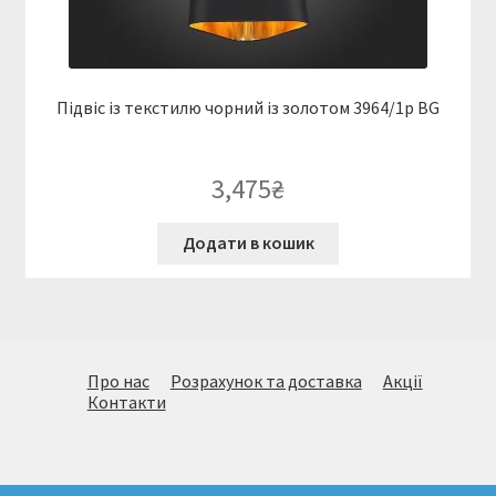
Підвіс із текстилю чорний із золотом 3964/1p BG
3,475
₴
Додати в кошик
Про нас
Розрахунок та доставка
Акції
Контакти
© Величезний вибір стильних світильників. Підбір,