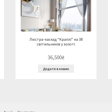
Люстра-каскад “Краплі” на 38
світильників у золоті
36,500
₴
Додати в кошик