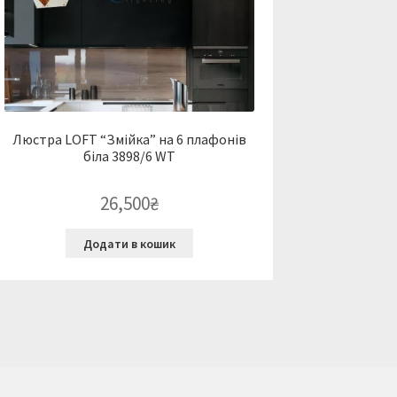
Люстра LOFT “Змійка” на 6 плафонів
біла 3898/6 WT
26,500
₴
Додати в кошик