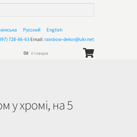
раїнська
Русский
English
097) 728-66-63
Email:
rainbow-dekor@ukr.net
0
₴
0 товарів
 у хромі, на 5