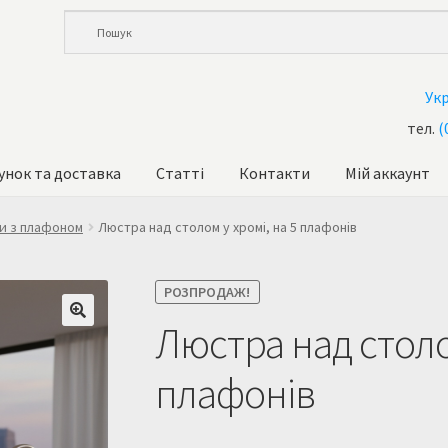
Ук
тел.
(
унок та доставка
Статті
Контакти
Мій аккаунт
и
Кошик
Купити люстру в Україна
Мій аккаунт
Магазин
и з плафоном
Люстра над столом у хромі, на 5 плафонів
та доставка
Усi люстри
РОЗПРОДАЖ!
Люстра над столом
плафонів