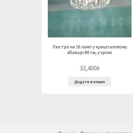
Люстра на 16 ламп у кришталевому
абажурі 80 см, у хромі
32,400
₴
Додати в кошик