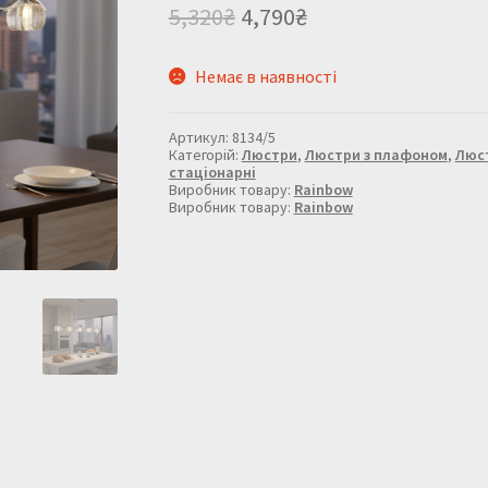
Оригінальна
Поточна
5,320
₴
4,790
₴
ціна:
ціна:
5,320₴
4,790₴
Немає в наявності
Артикул:
8134/5
Категорій:
Люстри
,
Люстри з плафоном
,
Люст
стаціонарні
Виробник товару:
Rainbow
Виробник товару:
Rainbow