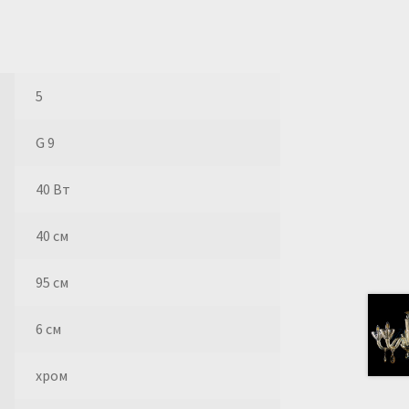
5
G 9
40 Вт
40 см
95 см
6 см
хром