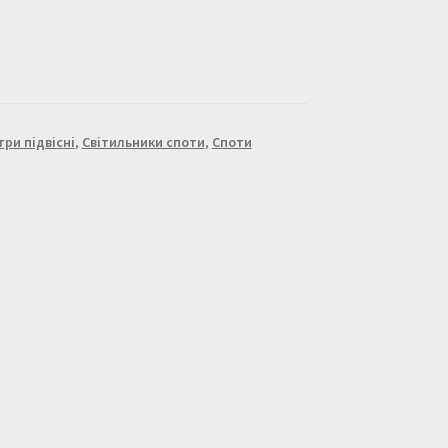
ри підвісні
,
Світильники споти
,
Споти