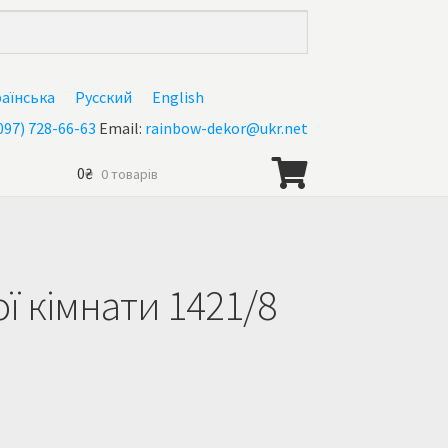
раїнська
Русский
English
097) 728-66-63
Email:
rainbow-dekor@ukr.net
0
₴
0 товарів
ї кімнати 1421/8