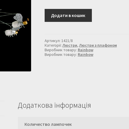
Люстра
Додати в кошик
до
дитячої
кімнати
1421/8
кількість
Артикул:
1421/8
Категорії:
Люстри
,
Люстри з плафоном
Виробник товару:
Rainbow
Виробник товару:
Rainbow
Додаткова інформація
Количество лампочек