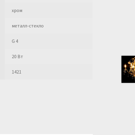
хром
металл-стекло
G 4
20 Вт
1421