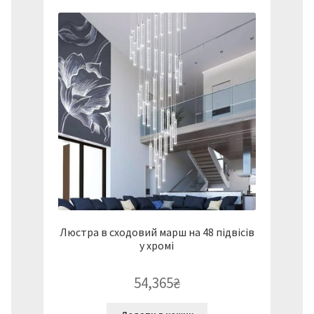
Люстра в сходовий марш на 48 підвісів
у хромі
54,365
₴