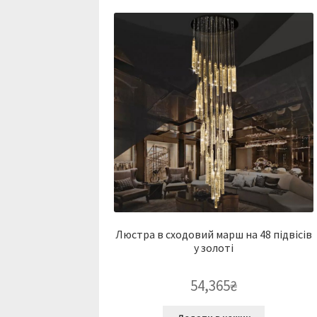
Люстра в сходовий марш на 48 підвісів
у золоті
54,365
₴