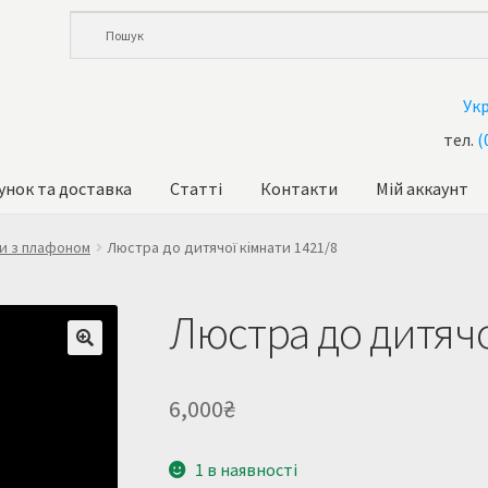
Ук
тел.
(
унок та доставка
Статті
Контакти
Мій аккаунт
и
Кошик
Купити люстру в Україна
Мій аккаунт
Магазин
и з плафоном
Люстра до дитячої кімнати 1421/8
та доставка
Усi люстри
Люстра до дитячо
6,000
₴
1 в наявності