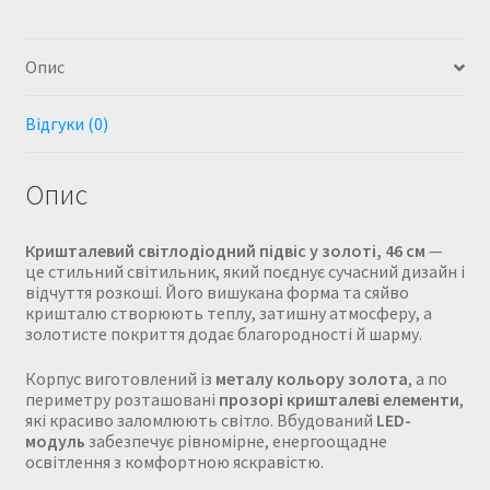
Опис
Відгуки (0)
Опис
Кришталевий світлодіодний підвіс у золоті, 46 см
—
це стильний світильник, який поєднує сучасний дизайн і
відчуття розкоші. Його вишукана форма та сяйво
кришталю створюють теплу, затишну атмосферу, а
золотисте покриття додає благородності й шарму.
Корпус виготовлений із
металу кольору золота
, а по
периметру розташовані
прозорі кришталеві елементи
,
які красиво заломлюють світло. Вбудований
LED-
модуль
забезпечує рівномірне, енергоощадне
освітлення з комфортною яскравістю.