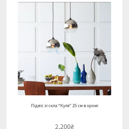
Підвіс зі скла “Куля” 25 см в хромі
2,200
₴