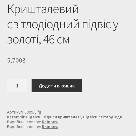
Кришталевий
світлодіодний підвіс у
золоті, 46 см
5,700
₴
Кришталевий
Додати в кошик
світлодіодний
підвіс
у
золоті,
46
Артикул:
5309/L fg
см
Категорії:
Підвіси
,
Підвіси кришталеві
,
Підвіси світлодіодні
кількість
Виробник товару:
Rainbow
Виробник товару:
Rainbow