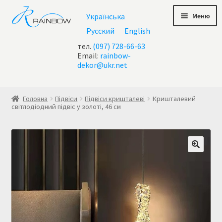
Перейти
Перейти
Меню
Українська
до
до
навігації
контенту
Русский
English
тел.
(097) 728-66-63
Email:
rainbow-
dekor@ukr.net
Головна
Головна
Підвіси
Підвіси кришталеві
Кришталевий
світлодіодний підвіс у золоті, 46 см
Checkout
test geo ip
Акції
Контакти
Кошик