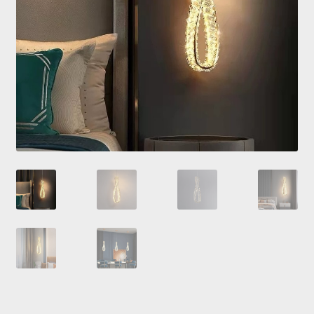
Купити люстру в Україна
Мій аккаунт
Магазин
Політика повернення
Про нас
Розрахунок та доставка
Усi люстри