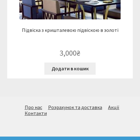
Підвіска з кришталевою підвіскою в золоті
3,000
₴
Додати в кошик
Про нас
Розрахунок та доставка
Акції
Контакти
© Величезний вибір стильних світильників. Підбір,