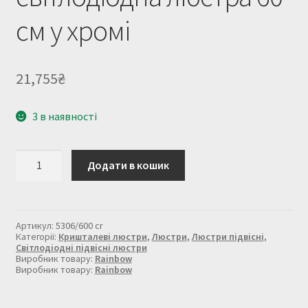
см у хромі
21,755
₴
3 в наявності
Кришталева
Додати в кошик
світлодіодна
люстра
60
см
у
Артикул:
5306/600 cr
хромі
Категорії:
Кришталеві люстри
,
Люстри
,
Люстри підвісні
,
кількість
Світлодіодні підвісні люстри
Виробник товару:
Rainbow
Виробник товару:
Rainbow