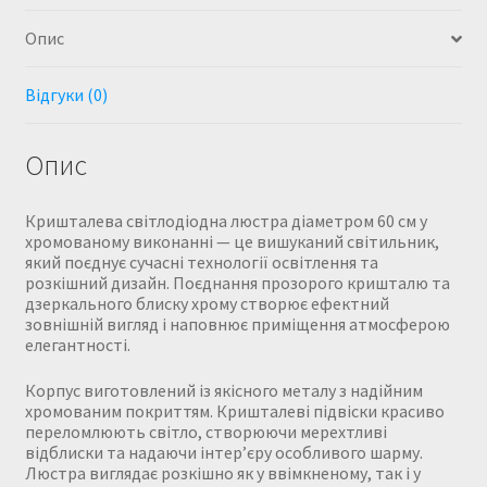
Опис
Відгуки (0)
Опис
Кришталева світлодіодна люстра діаметром 60 см у
хромованому виконанні — це вишуканий світильник,
який поєднує сучасні технології освітлення та
розкішний дизайн. Поєднання прозорого кришталю та
дзеркального блиску хрому створює ефектний
зовнішній вигляд і наповнює приміщення атмосферою
елегантності.
Корпус виготовлений із якісного металу з надійним
хромованим покриттям. Кришталеві підвіски красиво
переломлюють світло, створюючи мерехтливі
відблиски та надаючи інтер’єру особливого шарму.
Люстра виглядає розкішно як у ввімкненому, так і у