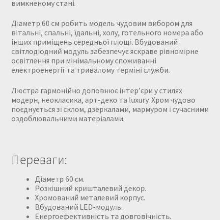
вимкненому стані.
Діаметр 60 см робить модель чудовим вибором для
вітальні, спальні, їдальні, холу, готельного номера або
інших приміщень середньої площі. Вбудований
світлодіодний модуль забезпечує яскраве рівномірне
освітлення при мінімальному споживанні
електроенергії та тривалому терміні служби.
Люстра гармонійно доповнює інтер’єри у стилях
модерн, неокласика, арт-деко та luxury. Хром чудово
поєднується зі склом, дзеркалами, мармуром і сучасними
оздоблювальними матеріалами.
Переваги:
Діаметр 60 см.
Розкішний кришталевий декор.
Хромований металевий корпус.
Вбудований LED-модуль.
Енергоефективність та довговічність.