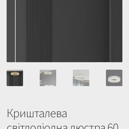
Купити люстру в Україна
Мій аккаунт
Магазин
Політика повернення
Про нас
Розрахунок та доставка
Усi люстри
Кришталева
світлодіодна люстра 60