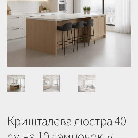
Купити люстру в Україна
Мій аккаунт
Магазин
Політика повернення
Про нас
Розрахунок та доставка
Усi люстри
Кришталева люстра 40
см на 10 лампочок, у