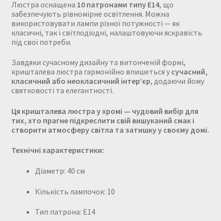
Люстра оснащена
10 патронами типу Е14
, що
забезпечують рівномірне освітлення. Можна
використовувати лампи різної потужності — як
класичні, так і світлодіодні, налаштовуючи яскравість
під свої потреби.
Завдяки сучасному дизайну та витонченій формі,
кришталева люстра гармонійно впишеться у
сучасний,
класичний або неокласичний інтер’єр
, додаючи йому
святковості та елегантності.
Ця кришталева люстра у хромі — чудовий вибір для
тих, хто прагне підкреслити свій вишуканий смак і
створити атмосферу світла та затишку у своєму домі.
Технічні характеристики:
Діаметр: 40 см
Кількість лампочок: 10
Тип патрона: Е14