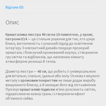
Відгуки (0)
Опис
Кришталева люстра 40 см на 10 лампочок, у хромі,
патрони Е14
— це стильне рішення для тих, хто цінує
блиск, витонченість і сучасний підхід до освітлення
інтер’єру. Її елегантний дизайн поєднує прозорий
кришталь і блискучий хромований корпус, створюючи
гру світла та відблисків, що наповнює кімнату
атмосферою розкоші й тепла.
Діаметр люстри —
40 см
, що робить її універсальною
для вітальні, спальні, їдальні або холу. Основа з міцного
металу з
хромовим покриттям
не лише додає виробу
вишуканого блиску, а й захищає його від потьмяніння.
Прозорі
кришталеві підвіски
м’яко розсіюють світло,
підкреслюючи кожну грань і створюючи ефект
об’ємного сяйва.