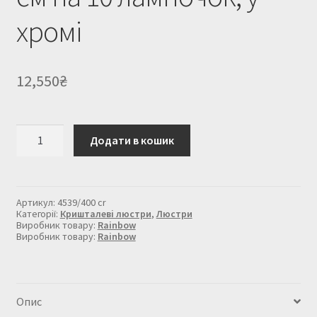
хромі
12,550
₴
Кришталева
Додати в кошик
люстра
40
см
на
10
Артикул:
4539/400 cr
лампочок,
Категорії:
Кришталеві люстри
,
Люстри
у
Виробник товару:
Rainbow
Виробник товару:
Rainbow
хромі
кількість
Опис