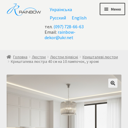
Перейти
Перейти
Меню
Українська
до
до
навігації
контенту
Русский
English
тел.
(097) 728-66-63
Email:
rainbow-
dekor@ukr.net
Головна
Головна
Люстри
Люстри підвісні
Кришталеві люстри
Кришталева люстра 40 см на 10 лампочок, у хромі
Checkout
test geo ip
Акції
Контакти
Кошик