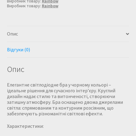
чорному
Виробник товару:
Rainbow
Виробник товару:
Rainbow
кольорі.
кількість
Опис
Відгуки (0)
Опис
Елегантне світлодіодне бра у чорному кольорі –
ідеальне рішення для сучасного інтер’єру. Круглий
дизайн надає стилю та витонченості, створюючи
затишну атмосферу. Бра оснащено двома джерелами
світла: спрямованим та контурним розсіяним, що
забезпечують різноманітні світлові ефекти.
Характеристики: