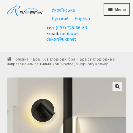
Перейти
Перейти
Меню
Українська
до
до
навігації
контенту
Русский
English
тел.
(097) 728-66-63
Email:
rainbow-
dekor@ukr.net
Головна
Головна
Бра
Світлодіодні бра
Бра світлодіодне з
направляючим світильником, кругле, в чорному кольорі.
Checkout
test geo ip
Акції
Контакти
Кошик