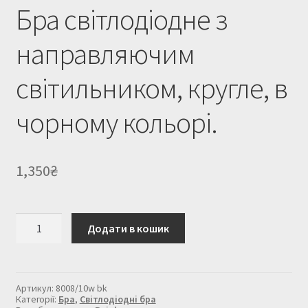
Бра світлодіодне з
направляючим
світильником, кругле, в
чорному кольорі.
1,350
₴
Бра
Додати в кошик
світлодіодне
з
направляючим
світильником,
кругле,
Артикул:
8008/10w bk
в
Категорії:
Бра
,
Світлодіодні бра