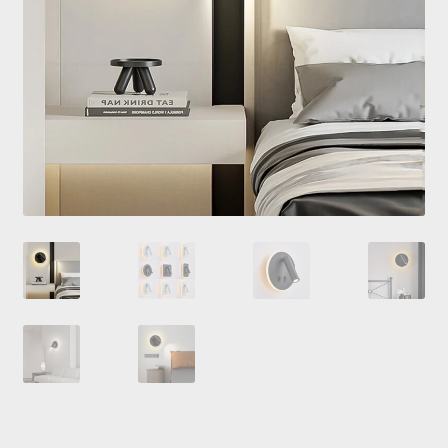
Купити люстру в Україна
Мій аккаунт
Магазин
Політика повернення
Про нас
Розрахунок та доставка
Усi люстри