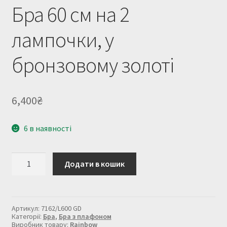
Бра 60 см на 2
лампочки, у
бронзовому золоті
6,400
₴
6 в наявності
Бра
Додати в кошик
60
см
на
2
лампочки,
Артикул:
7162/L600 GD
у
Категорії:
Бра
,
Бра з плафоном
бронзовому
Виробник товару:
Rainbow