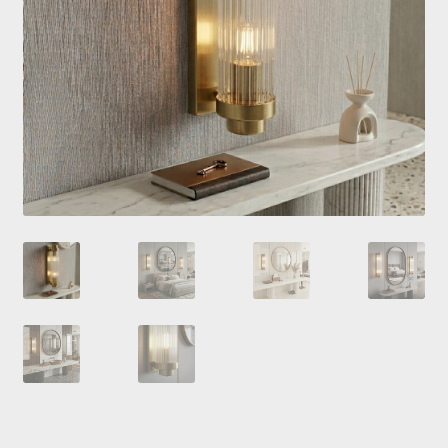
Купити люстру в Україна
Мій аккаунт
Магазин
Політика повернення
Про нас
Розрахунок та доставка
Усi люстри