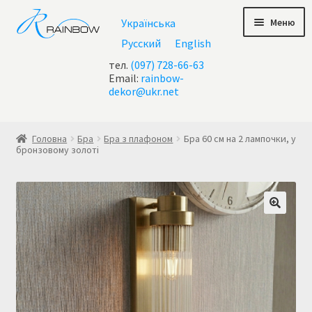
Перейти
Перейти
Меню
Українська
до
до
навігації
контенту
Русский
English
тел.
(097) 728-66-63
Email:
rainbow-
dekor@ukr.net
Головна
Головна
Бра
Бра з плафоном
Бра 60 см на 2 лампочки, у
бронзовому золоті
Checkout
test geo ip
Акції
Контакти
Кошик