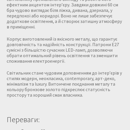
ефектним акцентом інтер’єру. Завдяки довжині 60 см
бра чудово виглядає біля ліжка, дивана, дзеркала, у
передпокої або коридорі. Воно не лише забезпечує
додаткове освітлення, а й створює затишну атмосферу
в приміщенні.
Корпус виготовлений із якісного металу, що гарантує
довговічність та надійність конструкції. Патрони Е27
сумісні з більшістю сучасних LED-ламп, дозволяючи
обрати оптимальний рівень освітлення та зменшити
споживання електроенергії.
Світильник стане чудовим доповненням до інтер’єрів у
стилях модерн, неокласика, contemporary, арт-деко,
мінімалізм та luxury. Витончене поєднання металу та
кольору бронзове золото підкреслює статусність
простору та хороший смак власника.
Переваги: