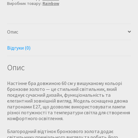
Виробник товару:
Rainbow
золоті
кількість
Опис
Відгуки (0)
Опис
Настінне бра довжиною 60 см у вишуканому кольорі
бронзове золото — це стильний світильник, який
поєднує сучасний дизайн, функціональність та
елегантний зовнішній вигляд. Модель оснащена двома
патронами Е27, що дозволяє використовувати лампи
різної потужності та температури світла для створення
комфортного освітлення.
Благородний відтінок бронзового золота додає
світильнику преміального вигляду та робить його