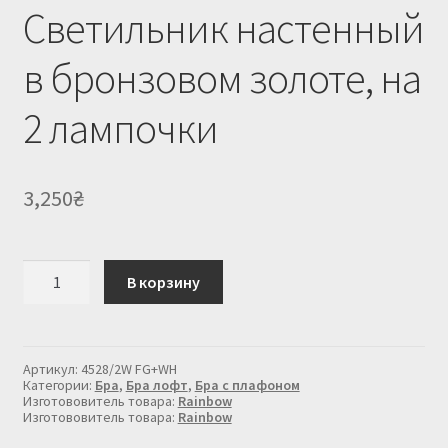
Светильник настенный
в бронзовом золоте, на
2 лампочки
3,250
₴
Количество
В корзину
товара
Светильник
настенный
в
бронзовом
Артикул:
4528/2W FG+WH
золоте,
Категории:
Бра
,
Бра лофт
,
Бра с плафоном
на
Изготововитель товара:
Rainbow
Изготововитель товара:
Rainbow
2
лампочки