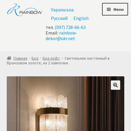
Перейти
Перейти
Меню
Українська
к
к
навигации
содержимому
Русский
English
тел.
(097) 728-66-63
Email:
rainbow-
dekor@ukr.net
Главная
Главная
Бра
Бра лофт
Светильник настенный в
бронзовом золоте, на 2 лампочки
Акции
Все люстры
Контакты
Корзина
Корзина