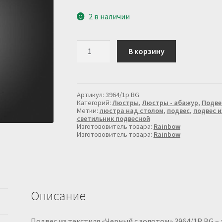
2 в наличии
Количество
В корзину
товара
Подвес
из
текстиля
черный
Артикул:
3964/1p BG
с
Категорий:
Люстры
,
Люстры - абажур
,
Подве
золотом
Метки:
люстра над столом
,
подвес
,
подвес и
светильник подвесной
3964/1p
Изготововитель товара:
Rainbow
BG
Изготововитель товара:
Rainbow
Описание
Подвес из текстиля «Черный с золотом» 3964/1P BG 