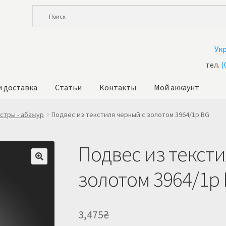
Ук
тел.
(
и доставка
Статьи
Контакты
Мой аккаунт
ина
Корзина
Купить люстру в Украине
Магазин
Мой аккаунт
О 
стры - абажур
Подвес из текстиля черный с золотом 3964/1p BG
Подвес из текст
золотом 3964/1p
3,475
₴