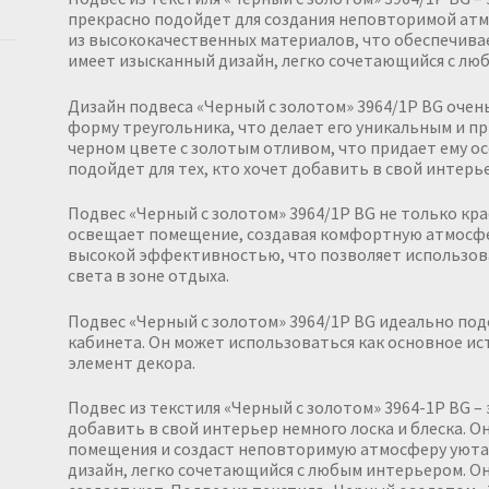
прекрасно подойдет для создания неповторимой ат
из высококачественных материалов, что обеспечивае
имеет изысканный дизайн, легко сочетающийся с лю
Дизайн подвеса «Черный с золотом» 3964/1P BG очен
форму треугольника, что делает его уникальным и п
черном цвете с золотым отливом, что придает ему о
подойдет для тех, кто хочет добавить в свой интерье
Подвес «Черный с золотом» 3964/1P BG не только кра
освещает помещение, создавая комфортную атмосфер
высокой эффективностью, что позволяет использова
света в зоне отдыха.
Подвес «Черный с золотом» 3964/1P BG идеально под
кабинета. Он может использоваться как основное ис
элемент декора.
Подвес из текстиля «Черный с золотом» 3964-1P BG – 
добавить в свой интерьер немного лоска и блеска. 
помещения и создаст неповторимую атмосферу уюта 
дизайн, легко сочетающийся с любым интерьером. О