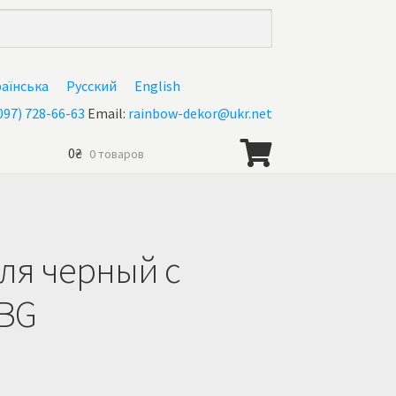
раїнська
Русский
English
097) 728-66-63
Email:
rainbow-dekor@ukr.net
0
₴
0 товаров
нас
иля черный с
 BG