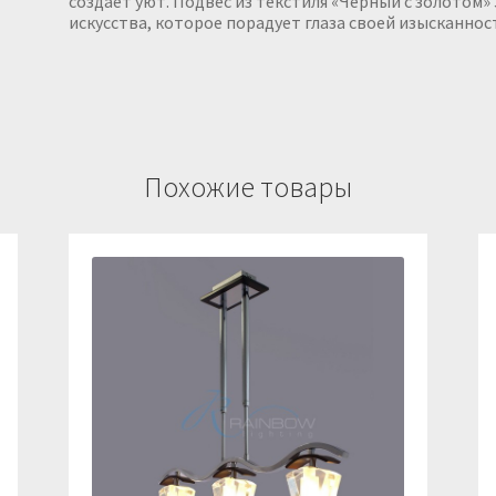
создает уют. Подвес из текстиля «Черный с золотом»
искусства, которое порадует глаза своей изысканно
Похожие товары