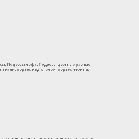
сы
,
Подвесы лофт
,
Подвесы цветные разные
з ткани
,
подвес над столом
,
подвес черный
,
– это уникальный элемент декора, который