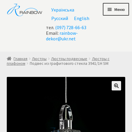
Перейти
Перейти
Меню
Українська
к
к
навигации
содержимому
Русский
English
тел.
(097) 728-66-63
Email:
rainbow-
dekor@ukr.net
Главная
Главная
Люстры
Люстры подвесные
Люстры с
плафоном
Подвес из графитового стекла 3941/1H SM
Акции
Все люстры
Контакты
Корзина
Корзина