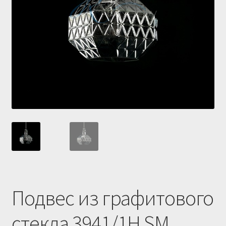
Купить люстру в Украине
Магазин
Мой аккаунт
О нас
Оплата и доставка
Оформление заказа
Подвес из графитового
стекла 3941/1H SM