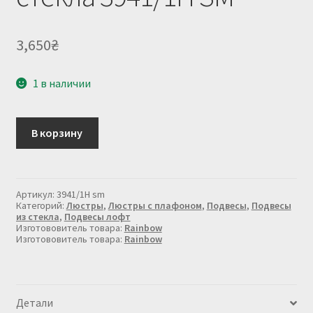
3,650
₴
1 в наличии
Количество
В корзину
товара
Подвес
из
графитового
стекла
Артикул:
3941/1H sm
3941/1H
Категорий:
Люстры
,
Люстры с плафоном
,
Подвесы
,
Подвесы
SM
из стекла
,
Подвесы лофт
Изготововитель товара:
Rainbow
Изготововитель товара:
Rainbow
Детали