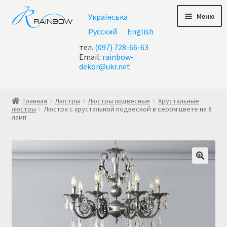
Перейти
Перейти
Меню
Українська
к
к
навигации
содержимому
Русский
English
тел.
(097) 728-66-63
Email:
rainbow-
dekor@ukr.net
Главная
Главная
Люстры
Люстры подвесные
Хрустальные
люстры
Люстра с хрустальной подвеской в сером цвете на 8
ламп
Акции
Все люстры
Контакты
Корзина
Корзина