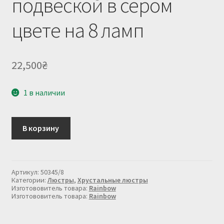
подвеской в сером
цвете на 8 ламп
22,500
₴
1 в наличии
Количество
В корзину
товара
Люстра
с
хрустальной
подвеской
Артикул:
50345/8
в
Категории:
Люстры
,
Хрустальные люстры
сером
Изготововитель товара:
Rainbow
Изготововитель товара:
Rainbow
цвете
на
8