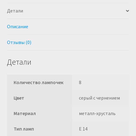
ламп
Детали
Описание
Отзывы (0)
Детали
Количество лампочек
8
Цвет
серый с чернением
Материал
металл-хрусталь
Тип ламп
E 14