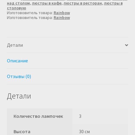
над столом
,
люстры в кафе
,
люстры в ресторан
,
люстры в
на
столовую
3
Изготововитель товара:
Rainbow
плафона
Изготововитель товара:
Rainbow
Детали
Описание
Отзывы (0)
Детали
Количество лампочек
3
Высота
30 см