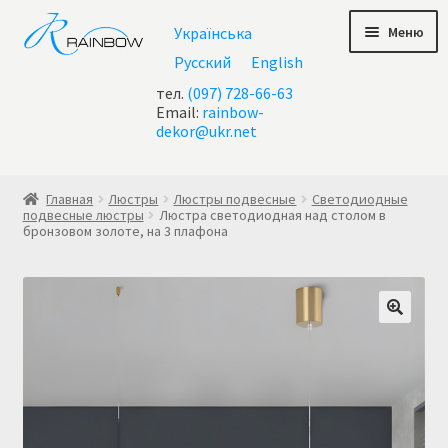
Перейти
Перейти
Меню
Українська
к
к
навигации
содержимому
Русский
English
тел.
(097) 728-66-63
Email:
rainbow-
dekor@ukr.net
Главная
Главная
Люстры
Люстры подвесные
Светодиодные
подвесные люстры
Люстра светодиодная над столом в
бронзовом золоте, на 3 плафона
Акции
Все люстры
Контакты
Корзина
Корзина