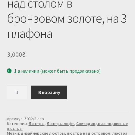
над столом в
бронзовом золоте, на 3
плафона
3,000
₴
1 в наличии (может быть предзаказано)
Количество
В корзину
товара
Люстра
светодиодная
над
столом
Артикул:
5032/3 cab
в
Категории:
Люстры
,
Люстры лофт
,
Светодиодные подвесные
бронзовом
люстры
Метки:
дизайнерские люстры
,
люстра над островом
,
люстра
золоте,