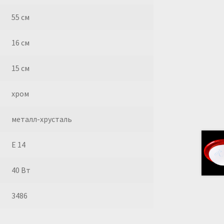
55 см
16 см
15 см
хром
металл-хрусталь
E 14
40 Вт
3486