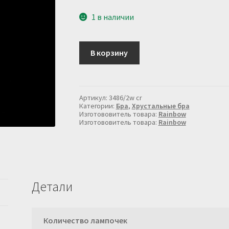
1 в наличии
Количество
В корзину
товара
Бра
хрустальное
в
хроме
Артикул:
3486/2w cr
3486/2W
Категории:
Бра
,
Хрустальные бра
CR
Изготововитель товара:
Rainbow
Изготововитель товара:
Rainbow
Детали
Количество лампочек