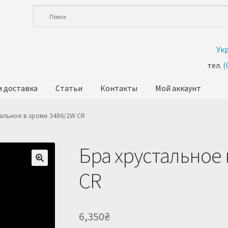
Ук
тел.
(
и доставка
Статьи
Контакты
Мой аккаунт
ина
Корзина
Купить люстру в Украине
Магазин
Мой аккаунт
О 
альное в хроме 3486/2W CR
Бра хрустальное 
CR
6,350
₴