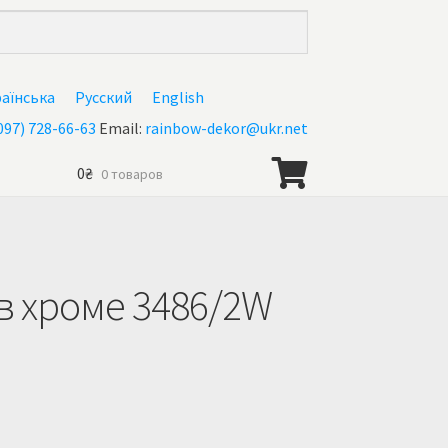
раїнська
Русский
English
097) 728-66-63
Email:
rainbow-dekor@ukr.net
0
₴
0 товаров
нас
в хроме 3486/2W